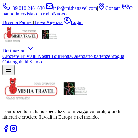
+39 010 2461630
|
info@mishatravel.com
|
Contatti
|
Ci
hanno intervistato in radio
Nuovo
Diventa Partner
|
Trova Agenzia
|
Login
Destinazioni
Crociere Fluviali
I Nostri Tour
Flotta
Calendario partenze
Sfoglia
Cataloghi
Chi Siamo
Tour operator italiano specializzato in viaggi culturali, grandi
itinerari e crociere fluviali in Europa e nel mondo.