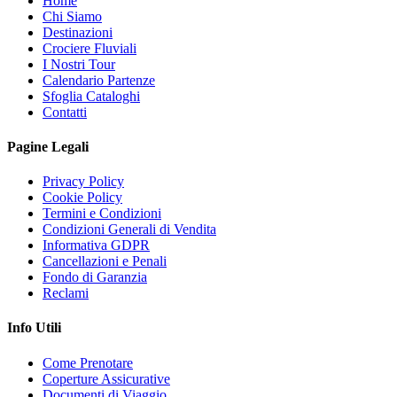
Home
Chi Siamo
Destinazioni
Crociere Fluviali
I Nostri Tour
Calendario Partenze
Sfoglia Cataloghi
Contatti
Pagine Legali
Privacy Policy
Cookie Policy
Termini e Condizioni
Condizioni Generali di Vendita
Informativa GDPR
Cancellazioni e Penali
Fondo di Garanzia
Reclami
Info Utili
Come Prenotare
Coperture Assicurative
Documenti di Viaggio