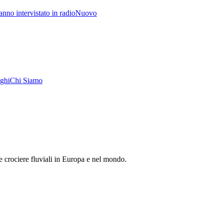
anno intervistato in radio
Nuovo
oghi
Chi Siamo
i e crociere fluviali in Europa e nel mondo.