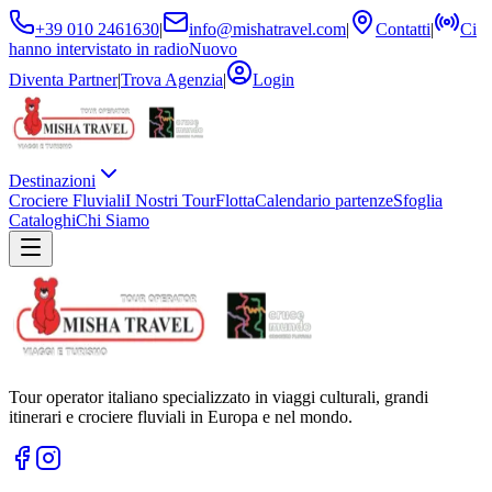
+39 010 2461630
|
info@mishatravel.com
|
Contatti
|
Ci
hanno intervistato in radio
Nuovo
Diventa Partner
|
Trova Agenzia
|
Login
Destinazioni
Crociere Fluviali
I Nostri Tour
Flotta
Calendario partenze
Sfoglia
Cataloghi
Chi Siamo
Tour operator italiano specializzato in viaggi culturali, grandi
itinerari e crociere fluviali in Europa e nel mondo.