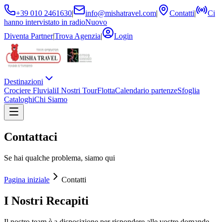
+39 010 2461630
|
info@mishatravel.com
|
Contatti
|
Ci
hanno intervistato in radio
Nuovo
Diventa Partner
|
Trova Agenzia
|
Login
Destinazioni
Crociere Fluviali
I Nostri Tour
Flotta
Calendario partenze
Sfoglia
Cataloghi
Chi Siamo
Contattaci
Se hai qualche problema, siamo qui
Pagina iniziale
Contatti
I Nostri Recapiti
Il nostro team è a disposizione per rispondere alle vostre domande,