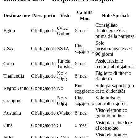
Validità
Destinazione
Passaporto
Visto
Note Speciali
Min.
Consigliato
eVisa
Egitto
Obbligatorio
6 mesi
richiedere eVisa
Online
prima della partenza
Solo
Fine
USA
Obbligatorio
ESTA
turismo/business <
soggiorno
90 giorni
Tarjeta
Assicurazione
Cuba
Obbligatorio
6 mesi
Turistica
medica obbligatoria
No <
Biglietto di ritorno
Thailandia
Obbligatorio
6 mesi
30gg
richiesto
Fine
Solo passaporto (no
Regno Unito
Obbligatorio
No
soggiorno
carta d'identità)
No <
Fine
Solo turismo,
Giappone
Obbligatorio
90gg
soggiorno
controlli rigorosi
Visto elettronico
Australia
Obbligatorio
eVisitor
6 mesi
gratuito online
Visto da richiedere
Cina
Obbligatorio
Sì
6 mesi
al consolato
Visto elettronico
India
Obbligatorio
e-Visa
6 mesi