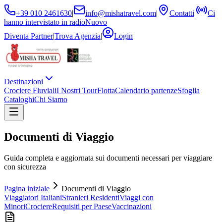
+39 010 2461630
|
info@mishatravel.com
|
Contatti
|
Ci
hanno intervistato in radio
Nuovo
Diventa Partner
|
Trova Agenzia
|
Login
Destinazioni
Crociere Fluviali
I Nostri Tour
Flotta
Calendario partenze
Sfoglia
Cataloghi
Chi Siamo
Documenti di Viaggio
Guida completa e aggiornata sui documenti necessari per viaggiare
con sicurezza
Pagina iniziale
Documenti di Viaggio
Viaggiatori Italiani
Stranieri Residenti
Viaggi con
Minori
Crociere
Requisiti per Paese
Vaccinazioni