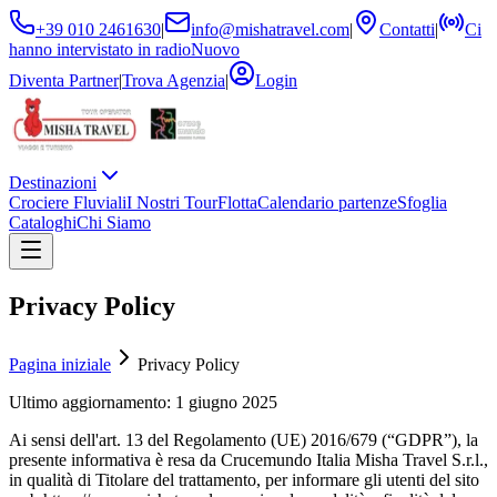
+39 010 2461630
|
info@mishatravel.com
|
Contatti
|
Ci
hanno intervistato in radio
Nuovo
Diventa Partner
|
Trova Agenzia
|
Login
Destinazioni
Crociere Fluviali
I Nostri Tour
Flotta
Calendario partenze
Sfoglia
Cataloghi
Chi Siamo
Privacy Policy
Pagina iniziale
Privacy Policy
Ultimo aggiornamento: 1 giugno 2025
Ai sensi dell'art. 13 del Regolamento (UE) 2016/679 (“GDPR”), la
presente informativa è resa da Crucemundo Italia Misha Travel S.r.l.,
in qualità di Titolare del trattamento, per informare gli utenti del sito